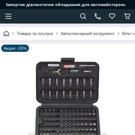
Імпортне діагностичне обладнання для автомайстерень
Товари та послуги
Автослюсарний інструмент
Біти і
Акция -15%