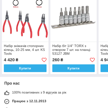
Набір знімачів стопорних
Набір біт 1/4" TORX з
Набі
кілець, 10-25 мм, 4 шт. KS
отвором 7 шт. на планці.
кіле
Tools
53127 JBM
Tool
4 420
260
4 9
₴
₴
Купити
Купити
Про нас
100% позитивних з 9 відгуків за рік
Працює з 12.11.2013