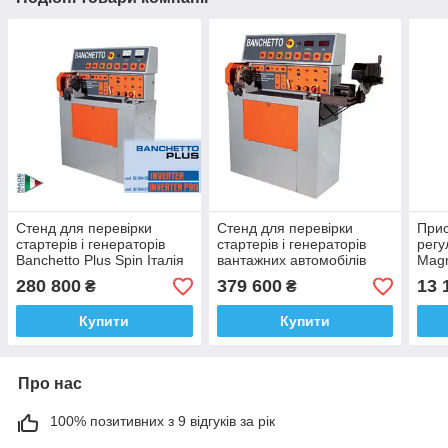
Стенд для перевірки
Стенд для перевірки
Прис
стартерів і генераторів
стартерів і генераторів
регу
Banchetto Plus Spin Італія
вантажних автомобілів
Magn
BANCHETTO PROFI Spin
280 800
379 600
13 
₴
₴
Італія
Купити
Купити
Про нас
100% позитивних з 9 відгуків за рік