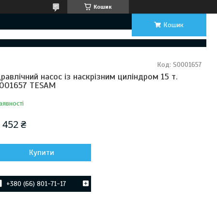
Кошик
Кошик
Код:
S0001657
дравлічний насос із наскрізним циліндром 15 т.
001657 TESAM
аявності
 452 ₴
Купити
+380 (66) 801-71-17