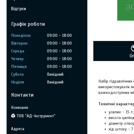
Відгуки
Графік роботи
Понеділок
09:00
18:00
Вівторок
09:00
18:00
Середа
09:00
18:00
О
Четвер
09:00
18:00
Пʼятниця
09:00
18:00
Субота
Вихідний
Набір гідравлічних
Неділя
Вихідний
використовувати я
важкодоступних мі
Контакти
Технічні характе
усилие - 15 т;
ТОВ "АД-Інструмент"
висота цилінд
діаметр отвор
хід штоку - 7