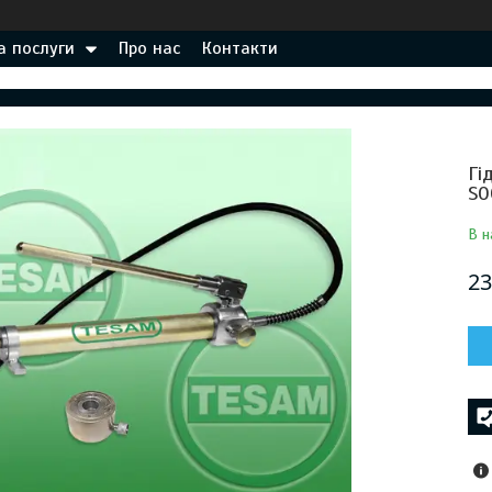
а послуги
Про нас
Контакти
Гі
S0
В н
23