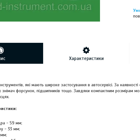
пов
пис
Характеристики
 інструментів, які мають широке застосування в автосервісі. За наявност
к знімач форсунок, підшипників тощо. Завдяки компактним розмірам м
сцях.
ристики:
ра - 59 мм;
у - 33 мм;
 мм;