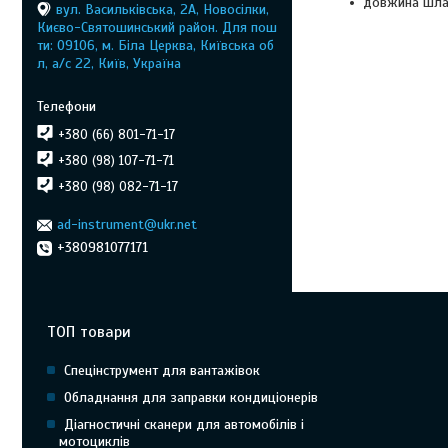
довжина шлан
вул. Васильківська, 2А, Новосілки,
Києво-Святошинський район. Для пош
ти: 09106, м. Біла Церква, Київська об
л, а/с 22, Київ, Україна
+380 (66) 801-71-17
+380 (98) 107-71-71
+380 (98) 082-71-17
ad-instrument@ukr.net
+380981077171
ТОП товари
Спецінструмент для вантажівок
Обладнання для заправки кондиціонерів
Діагностичні сканери для автомобілів і
мотоциклів