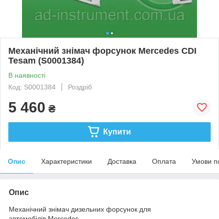
Механічний знімач форсунок Mercedes CDI
Tesam (S0001384)
В наявності
Код: S0001384
Роздріб
5 460
₴
Купити
Опис
Характеристики
Доставка
Оплата
Умови п
Опис
Механічний знімач дизельних форсунок для
автомобілів Mercedes.