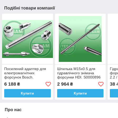
Подібні товари компанії
Посилений адаптер для
Шпилька M15x0.5 для
Гідр
електромагнітних
гідравлічного знімача
форс
форсунок Bosch.
форсунки HDI. S0000896
2.2 
S0000723 TESAM
TESAM
S00
6 188
2 964
38 
₴
₴
Купити
Купити
Про нас