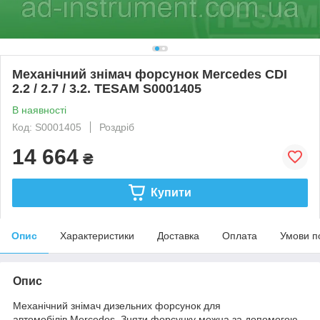
Механічний знімач форсунок Mercedes CDI
2.2 / 2.7 / 3.2. TESAM S0001405
В наявності
Код: S0001405
Роздріб
14 664
₴
Купити
Опис
Характеристики
Доставка
Оплата
Умови п
Опис
Механічний знімач дизельних форсунок для
автомобілів Mercedes. Зняти форсунку можна за допомогою