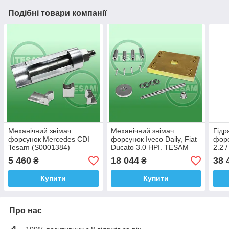
Подібні товари компанії
Механічний знімач
Механічний знімач
Гідр
форсунок Mercedes CDI
форсунок Iveco Daily, Fiat
форс
Tesam (S0001384)
Ducato 3.0 HPI. TESAM
2.2 
S0000394
S00
5 460
18 044
38 
₴
₴
Купити
Купити
Про нас