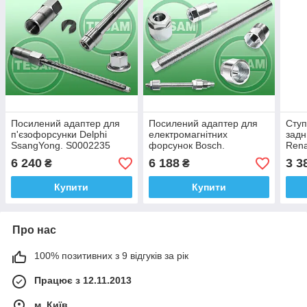
Посилений адаптер для
Посилений адаптер для
Ступ
п'єзофорсунки Delphi
електромагнітних
задн
SsangYong. S0002235
форсунок Bosch.
Rena
TESAM
S0000723 TESAM
6 240
6 188
3 3
₴
₴
Купити
Купити
Про нас
100% позитивних з 9 відгуків за рік
Працює з 12.11.2013
м. Київ