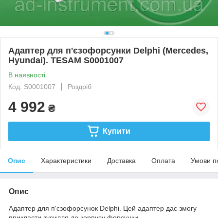
Адаптер для п'єзофорсунки Delphi (Mercedes,
Hyundai). TESAM S0001007
В наявності
Код: S0001007
Роздріб
4 992
₴
Купити
Опис
Характеристики
Доставка
Оплата
Умови п
Опис
Адаптер для п'єзофорсунок Delphi. Цей адаптер дає змогу
прикласти зусилля до корпусу форсунки.