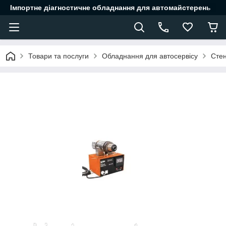
Імпортне діагностичне обладнання для автомайстерень
Товари та послуги
Обладнання для автосервісу
Стен