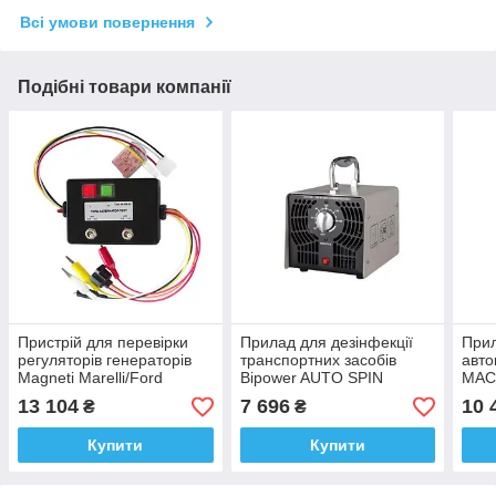
Всі умови повернення
Подібні товари компанії
Пристрій для перевірки
Прилад для дезінфекції
При
регуляторів генераторів
транспортних засобів
авто
Magneti Marelli/Ford
Bipower AUTO SPIN
MAC
флак
13 104
7 696
10 
₴
₴
Купити
Купити