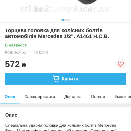
Торцева головка для колісних болтів
автомобілів Mercedes 1/2". A1461 H.C.B.
В наявності
Код: A1461
Роздріб
572
₴
Купити
Опис
Характеристики
Доставка
Оплата
Умови п
Опис
Спеціальна ударна головка для колісних болтів Mercedes
Benz. Має спеціальний внутрішній профіль. Оригінальний