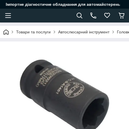
Імпортне діагностичне обладнання для автомайстерень
Товари та послуги
Автослюсарний інструмент
Головк