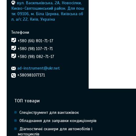
вул. Васильківська, 2А, Новосілки,
Києво-Святошинський район. Для пош
ти: 09106, м. Біла Церква, Київська об
л, а/с 22, Київ, Україна
+380 (66) 801-71-17
+380 (98) 107-71-71
+380 (98) 082-71-17
ad-instrument@ukr.net
+380981077171
ТОП товари
Спецінструмент для вантажівок
Обладнання для заправки кондиціонерів
Діагностичні сканери для автомобілів і
мотоциклів