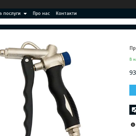
а послуги
Про нас
Контакти
Пр
В н
93