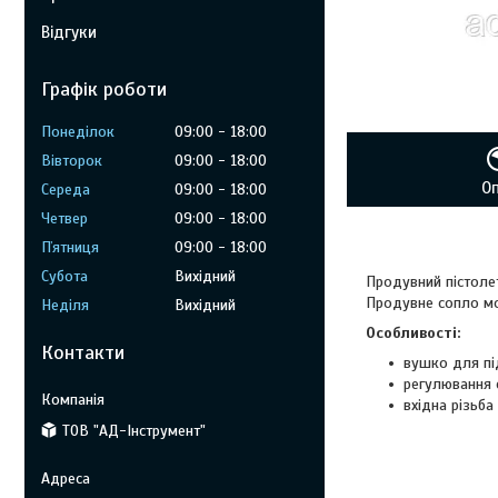
Відгуки
Графік роботи
Понеділок
09:00
18:00
Вівторок
09:00
18:00
О
Середа
09:00
18:00
Четвер
09:00
18:00
Пʼятниця
09:00
18:00
Субота
Вихідний
Продувний пістолет
Продувне сопло мо
Неділя
Вихідний
Особливості:
Контакти
вушко для пі
регулювання 
вхідна різьба 
ТОВ "АД-Інструмент"