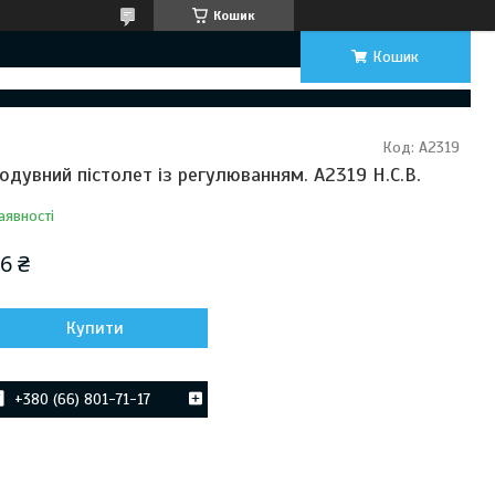
Кошик
Кошик
Код:
A2319
одувний пістолет із регулюванням. A2319 H.C.B.
аявності
6 ₴
Купити
+380 (66) 801-71-17