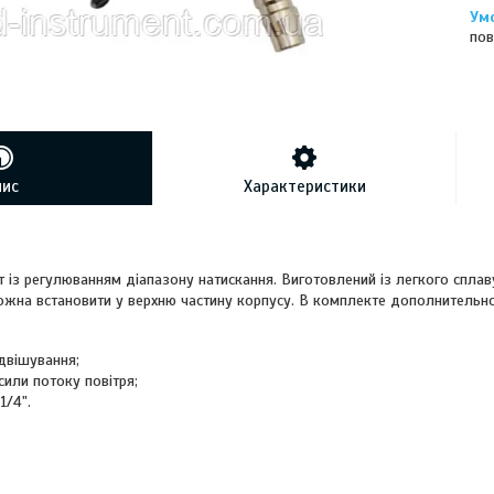
пов
пис
Характеристики
 із регулюванням діапазону натискання. Виготовлений із легкого сплаву
жна встановити у верхню частину корпусу. В комплекте дополнительн
двішування;
сили потоку повітря;
1/4".