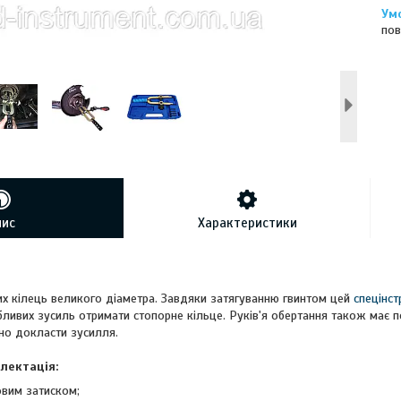
пов
пис
Характеристики
их кілець великого діаметра. Завдяки затягуванню гвинтом цей
спецінс
бливих зусиль отримати стопорне кільце. Руків'я обертання також має 
но докласти зусилля.
лектація:
овим затиском;