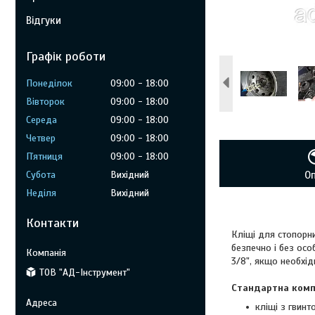
Відгуки
Графік роботи
Понеділок
09:00
18:00
Вівторок
09:00
18:00
Середа
09:00
18:00
Четвер
09:00
18:00
Пʼятниця
09:00
18:00
Субота
Вихідний
О
Неділя
Вихідний
Контакти
Кліщі для стопорн
безпечно і без осо
3/8", якщо необхід
ТОВ "АД-Інструмент"
Стандартна комп
кліщі з гвинт