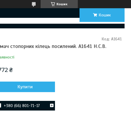
Кошик
Кошик
Код:
A1641
імач стопорних кілець посилений. A1641 H.C.B.
аявності
772 ₴
Купити
+380 (66) 801-71-17