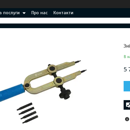
а послуги
Про нас
Контакти
Зн
В н
5 