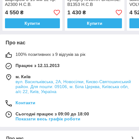
A2300 H.C.B.
B1353 H.C.B
VOLV
4 550
1 430
4 5
₴
₴
Купити
Купити
Про нас
100% позитивних з 9 відгуків за рік
Працює з 12.11.2013
м. Київ
вул. Васильківська, 2А, Новосілки, Києво-Святошинський
район. Для пошти: 09106, м. Біла Церква, Київська обл,
а/с 22, Київ, Україна
Контакти
Сьогодні працює з 09:00 до 18:00
Показати весь графік роботи
Про нас