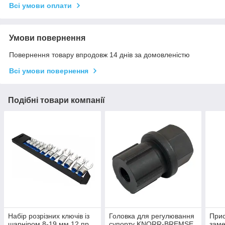
Всі умови оплати
Умови повернення
Повернення товару впродовж 14 днів за домовленістю
Всі умови повернення
Подібні товари компанії
Набір розрізних ключів із
Головка для регулювання
При
шарніром 8-19 мм 12 пр.
супорту KNORR-BREMSE.
зам