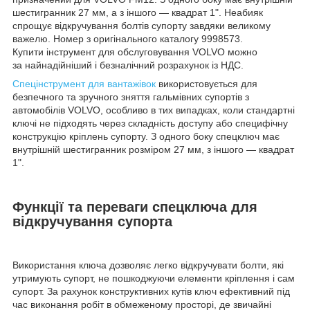
шестигранник 27 мм, а з іншого — квадрат 1". Неабияк
спрощує відкручування болтів супорту завдяки великому
важелю. Номер з оригінального каталогу 9998573.
Купити інструмент для обслуговування VOLVO можно
за найнадійніший і безналічний розрахунок із НДС.
Спецінструмент для вантажівок
використовується для
безпечного та зручного зняття гальмівних супортів з
автомобілів VOLVO, особливо в тих випадках, коли стандартні
ключі не підходять через складність доступу або специфічну
конструкцію кріплень супорту. З одного боку спецключ має
внутрішній шестигранник розміром 27 мм, з іншого — квадрат
1".
Функції та переваги спецключа для
відкручування супорта
Використання ключа дозволяє легко відкручувати болти, які
утримують супорт, не пошкоджуючи елементи кріплення і сам
супорт. За рахунок конструктивних кутів ключ ефективний під
час виконання робіт в обмеженому просторі, де звичайні