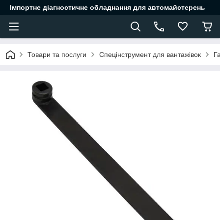
Імпортне діагностичне обладнання для автомайстерень
Товари та послуги
Спецінструмент для вантажівок
Г