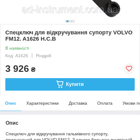
Спецключ для відкручування супорту VOLVO
FM12. A1626 H.C.B
В наявності
Код: A1626
Роздріб
3 926
₴
Купити
Опис
Характеристики
Доставка
Оплата
Умови п
Опис
Спецключ для відкручування гальмівного супорту,
призначений для VOLVO FM12. З одного боку має внутрішній