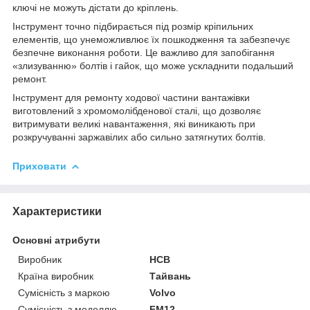
ключі не можуть дістати до кріплень.
Інструмент точно підбирається під розмір кріпильних
елементів, що унеможливлює їх пошкодження та забезпечує
безпечне виконання роботи. Це важливо для запобігання
«злизуванню» болтів і гайок, що може ускладнити подальший
ремонт.
Інструмент для ремонту ходової частини вантажівки
виготовлений з хромомолібденової сталі, що дозволяє
витримувати великі навантаження, які виникають при
розкручуванні заржавілих або сильно затягнутих болтів.
Приховати
Характеристики
Основні атрибути
Виробник
HCB
Країна виробник
Тайвань
Сумісність з маркою
Volvo
Сумісність з моделлю
FM12