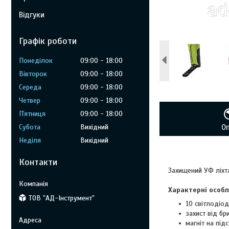
Відгуки
Графік роботи
Понеділок
09:00
18:00
Вівторок
09:00
18:00
Середа
09:00
18:00
Четвер
09:00
18:00
Пʼятниця
09:00
18:00
Субота
Вихідний
О
Неділя
Вихідний
Контакти
Захищений УФ ліхт
Характерні особл
ТОВ "АД-Інструмент"
10 світлодіоді
захист від бр
магніт на підс