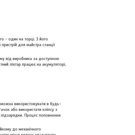
о - один на торці. З його
пристрій для майстра станції
яму від виробника за доступною
тний ліхтар працює на акумуляторі,
о можна використовувати в будь-
гачок або використати кліпсу з
з підзарядки. Процес поповнення
ійкому до механічного
чити місця витоку хладагенту.