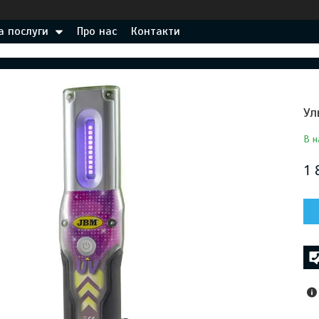
а послуги
Про нас
Контакти
Ул
В н
1 