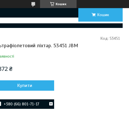
Кошик
Кошик
Код:
53451
ьтрафіолетовий ліхтар. 53451 JBM
аявності
872 ₴
Купити
+380 (66) 801-71-17