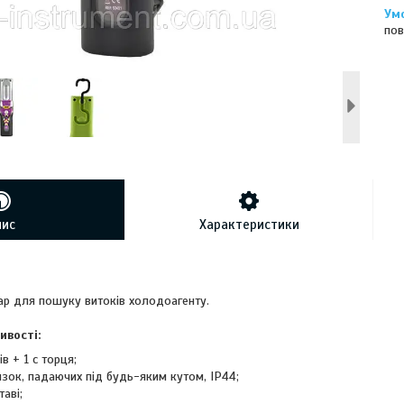
пов
пис
Характеристики
ар для пошуку витоків холодоагенту.
ивості:
в + 1 c торця;
изок, падаючих під будь-яким кутом, IP44;
таві;