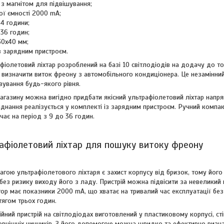
а з магнітом для підвішування;
ої ємності 2000 mA;
-4 години;
-36 годин;
30x40 мм;
з зарядним пристроєм.
іолетовий ліхтар розроблений на базі 10 світлодіодів на додачу до тог
изначити виток фреону з автомобільного кондиціонера. Це незамінний 
вування будь-якого рівня.
магазину можна вигідно придбати якісний ультрафіолетовий ліхтар напр
аднання реалізується у комплекті із зарядним пристроєм. Ручний компак
чає на період з 9 до 36 годин.
рафіолетовий ліхтар для пошуку витоку фреону
агою ультрафіолетового ліхтаря є захист корпусу від бризок, тому йог
ез ризику виходу його з ладу. Пристрій можна підвісити за невеликий 
тор має показники 2000 mA, що хватає на тривалий час експлуатації бе
тягом трьох годин.
йний пристрій на світлодіодах виготовлений у пластиковому корпусі, ст
овнішніх чинників. З його допомогою можна швидко та ефективно визна