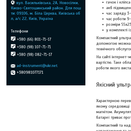
гачок і кліпс
вул. Васильківська, 2А, Новосілки,
акб підвищен
Києво-Святошинський район. Для пош
ти: 09106, м. Біла Церква, Київська об
час заряду 3
л, а/с 22, Київ, Україна
час роботи 9
розміри 55x2
у комплекті і
Компактний ультраф
+380 (66) 801-71-17
допомогою можна в
+380 (98) 107-71-71
технічного обслуго
+380 (98) 082-71-17
На сайті інтернет-
вартістю. Таке обл
ad-instrument@ukr.net
роботи якого виста
+380981077171
Якісний ульт
Характерною перев
якому середовищі б
магнітом. Акумуля
батареї триває про
Компактний та наді
навантаження та з