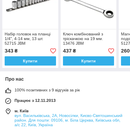
Набір головок на планці
Ключ комбінований з
Магн
1/4", 4-14 мм, 13 шт.
тріскачкою на 19 мм.
подо
52715 JBM
13476 JBM
512
343
437
260
₴
₴
Купити
Купити
Про нас
100% позитивних з 9 відгуків за рік
Працює з 12.11.2013
м. Київ
вул. Васильківська, 2А, Новосілки, Києво-Святошинський
район. Для пошти: 09106, м. Біла Церква, Київська обл,
а/с 22, Київ, Україна