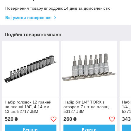
Повернення товару впродовж 14 днів за домовленістю
Всі умови повернення
Подібні товари компанії
Набір головок 12 граней
Набір біт 1/4" TORX з
Набі
на планці 1/4", 4-14 мм,
отвором 7 шт. на планці.
1/4"
13 шт. 52717 JBM
53127 JBM
527
520
260
343
₴
₴
Купити
Купити