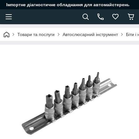
Імпортне діагностичне обладнання для автомайстерень
Товари та послуги
Автослюсарний інструмент
Біти і