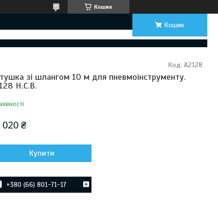
Кошик
Кошик
Код:
A2128
тушка зі шлангом 10 м для пневмоінструменту.
128 H.C.B.
аявності
 020 ₴
Купити
+380 (66) 801-71-17