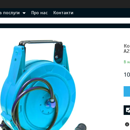
а послуги
Про нас
Контакти
Ко
A2
В н
10