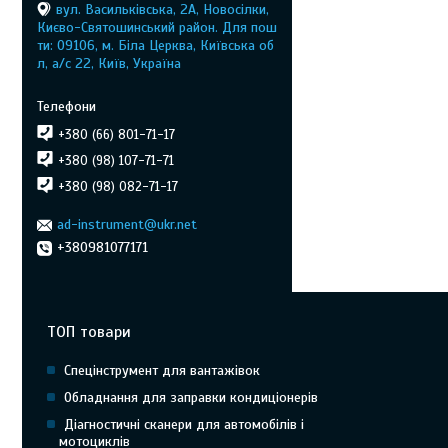
вул. Васильківська, 2А, Новосілки,
Києво-Святошинський район. Для пош
ти: 09106, м. Біла Церква, Київська об
л, а/с 22, Київ, Україна
+380 (66) 801-71-17
+380 (98) 107-71-71
+380 (98) 082-71-17
ad-instrument@ukr.net
+380981077171
ТОП товари
Спецінструмент для вантажівок
Обладнання для заправки кондиціонерів
Діагностичні сканери для автомобілів і
мотоциклів