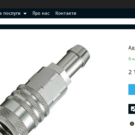
а послуги
Про нас
Контакти
Ад
В н
2 