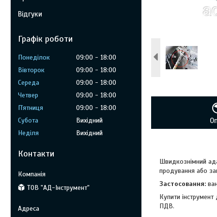
Відгуки
Графік роботи
Понеділок
09:00
18:00
Вівторок
09:00
18:00
Середа
09:00
18:00
Четвер
09:00
18:00
Пʼятниця
09:00
18:00
Субота
Вихідний
О
Неділя
Вихідний
Контакти
Швидкознімний ада
продування або за
Застосовання:
ван
ТОВ "АД-Інструмент"
Купити інструмент
ПДВ.