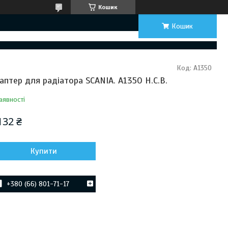
Кошик
Кошик
Код:
A1350
аптер для радіатора SCANIA. A1350 H.C.B.
аявності
132 ₴
Купити
+380 (66) 801-71-17