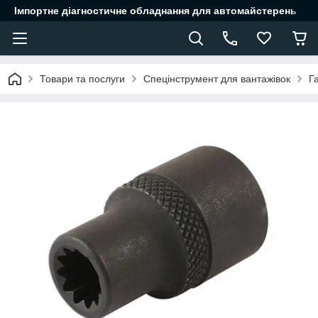
Імпортне діагностичне обладнання для автомайстерень
Товари та послуги
Спецінструмент для вантажівок
Г