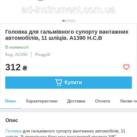
Головка для гальмівного супорту вантажних
автомобілів, 11 шліців. A1390 H.C.B
В наявності
Код: A1390
Роздріб
312
₴
Купити
Опис
Характеристики
Доставка
Оплата
Умови п
Опис
Головка
для гальмівного супорту вантажних автомобілів, 11
шліців. Зі зворотного боку має посадковий квадрат 3/8".