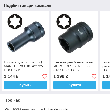
Подібні товари компанії
Головка для болтів ГБЦ
Головка для болтів рами
Голо
MAN, TORX E18. A2132-
MERCEDES BENZ E30.
ресо
E18 H.C.B.
A1871-60 H.C.B
H.C.
1 144
1 196
1 1
₴
₴
Купити
Купити
Про нас
100% позитивних з 8 відгуків за рік