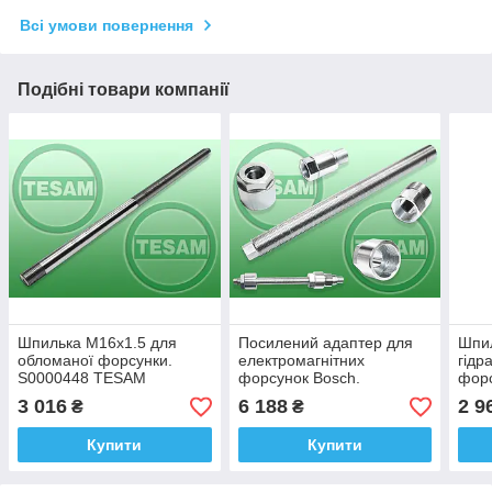
Всі умови повернення
Подібні товари компанії
Шпилька M16x1.5 для
Посилений адаптер для
Шпил
обломаної форсунки.
електромагнітних
гідр
S0000448 TESAM
форсунок Bosch.
форс
S0000723 TESAM
TES
3 016
6 188
2 9
₴
₴
Купити
Купити