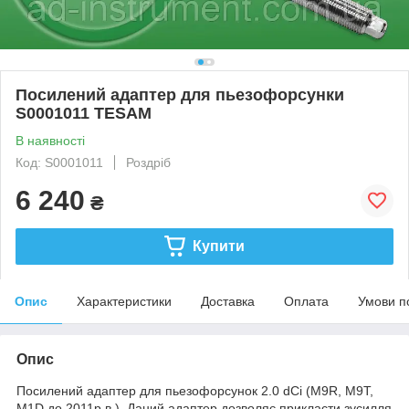
Посилений адаптер для пьезофорсунки
S0001011 TESAM
В наявності
Код: S0001011
Роздріб
6 240
₴
Купити
Опис
Характеристики
Доставка
Оплата
Умови п
Опис
Посилений адаптер для пьезофорсунок 2.0 dCi (M9R, M9T,
M1D до 2011р.в.). Даний адаптер дозволяє прикласти зусилля