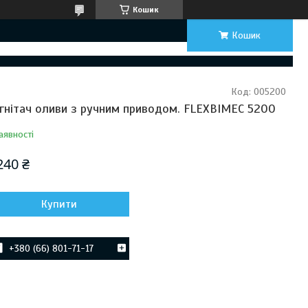
Кошик
Кошик
Код:
005200
гнітач оливи з ручним приводом. FLEXBIMEC 5200
аявності
240 ₴
Купити
+380 (66) 801-71-17