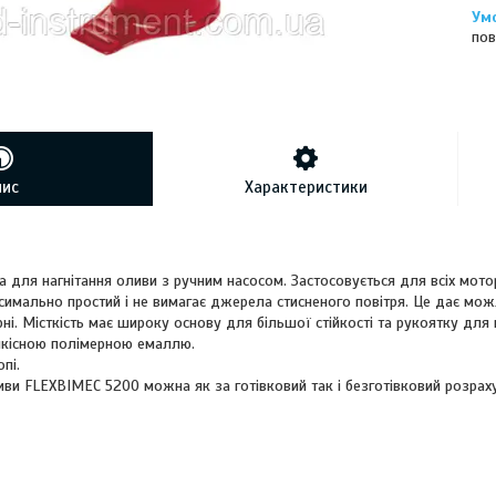
пов
пис
Характеристики
 для нагнітання оливи з ручним насосом. Застосовується для всіх мотор
имально простий і не вимагає джерела стисненого повітря. Це дає можл
ні. Місткість має широку основу для більшої стійкості та рукоятку для 
 якісною полімерною емаллю.
пі.
иви FLEXBIMEC 5200 можна як за готівковий так і безготівковий розрах