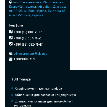
вул. Васильківська, 2А, Новосілки,
Києво-Святошинський район. Для пош
ти: 09106, м. Біла Церква, Київська об
л, а/с 22, Київ, Україна
+380 (66) 801-71-17
+380 (98) 107-71-71
+380 (98) 082-71-17
ad-instrument@ukr.net
+380981077171
ТОП товари
Спецінструмент для вантажівок
Обладнання для заправки кондиціонерів
Діагностичні сканери для автомобілів і
мотоциклів