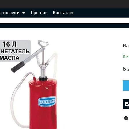
а послуги
Про нас
Контакти
На
В н
6 