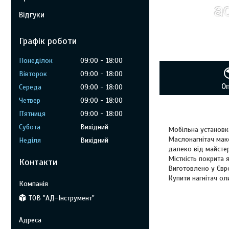
Відгуки
Графік роботи
Понеділок
09:00
18:00
Вівторок
09:00
18:00
О
Середа
09:00
18:00
Четвер
09:00
18:00
Пʼятниця
09:00
18:00
Субота
Вихідний
Мобільна установка
Маслонагнітач макс
Неділя
Вихідний
далеко від майстер
Місткість покрита
Контакти
Виготовлено у Євро
Купити нагнітач ол
ТОВ "АД-Інструмент"