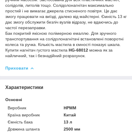
солідолів, литолів тощо. Солідолонагнітач максимально
простий і не вимагає джерела стисненого повітря. Це дає
змогу працювати на виїзді, далеко від майстерні. Ємність 13 кг
дає змогу обслужити безліч вузлів відразу, не вдаючись до
частої перезаправки.
Бак покритий якісною полімерною емаллю. Для зручного
транспортування на солідолонагнітачі встановлені поворотні
колеса та ручка. Кількість мастила в ємності показує шкала.
Купити нагнітач густого мастила
HG-68012
можна як за
найличний, так і безнадійний розрахунок.
Приховати
Характеристики
Основні
Виробник
HPMM
Країна виробник
Китай
Ємність бака
13 л
Довжина шланга
2500 мм