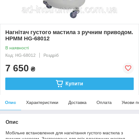
Нагнітач густого мастила з ручним приводом.
HPMM HG-68012
В наявності
Код: HG-68012
Роздріб
7 650
₴
Купити
Опис
Характеристики
Доставка
Оплата
Умови п
Опис
Мобільне встановлення для нагнітання густого мастила з
ручним насосом. Застосована для всіх пластичних мастил,