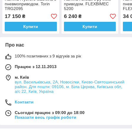
пневмоприводом. Torin
приводом. FLEXBIMEC
пнев
TRG2095
5200
FLE
17 150
6 240
34 
₴
₴
Купити
Купити
Про нас
100% позитивних з 9 відгуків за рік
Працює з 12.11.2013
м. Київ
вул. Васильківська, 2А, Новосілки, Києво-Святошинський
район. Для пошти: 09106, м. Біла Церква, Київська обл,
а/с 22, Київ, Україна
Контакти
Сьогодні працює з 09:00 до 18:00
Показати весь графік роботи