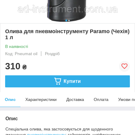
Олива для пневмоінструменту Paramo (Чехія)
1 л
В наявності
Код: Pneumat oil
Роздріб
310
₴
Купити
Опис
Характеристики
Доставка
Оплата
Умови п
Опис
Спеціальна олива, яка застосовується для щоденного
змащення
пневмоінструменту
: гайковертів, шліфмашинок,