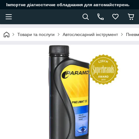
Імпортне діагностичне обладнання для автомайстерень
Товари та послуги
Автослюсарний інструмент
Пневм