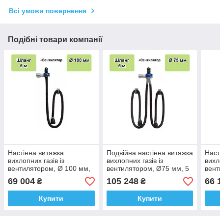
Всі умови повернення
Подібні товари компанії
Настінна витяжка
Подвійна настінна витяжка
Наст
вихлопних газів із
вихлопних газів із
вихл
вентилятором, Ø 100 мм,
вентилятором, Ø75 мм, 5
вент
5 м.
м.
мм
69 004
105 248
66 
₴
₴
Купити
Купити