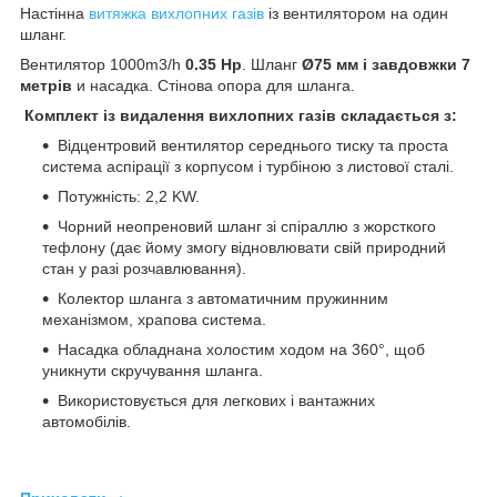
Настінна
витяжка вихлопних газів
із вентилятором на один
шланг.
Вентилятор 1000m3/h
0.35 Hp
. Шланг
Ø75 мм і завдовжки 7
метрів
и насадка. Стінова опора для шланга.
Комплект із видалення вихлопних газів складається з:
Відцентровий вентилятор середнього тиску та проста
система аспірації з корпусом і турбіною з листової сталі.
Потужність: 2,2 KW.
Чорний неопреновий шланг зі спіраллю з жорсткого
тефлону (дає йому змогу відновлювати свій природний
стан у разі розчавлювання).
Колектор шланга з автоматичним пружинним
механізмом, храпова система.
Насадка обладнана холостим ходом на 360°, щоб
уникнути скручування шланга.
Використовується для легкових і вантажних
автомобілів.