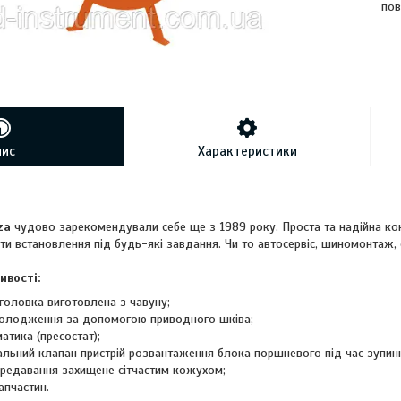
пов
пис
Характеристики
za
чудово зарекомендували себе ще з 1989 року. Проста та надійна ко
ти встановлення під будь-які завдання. Чи то автосервіс, шиномонтаж,
ивості:
головка виготовлена з чавуну;
олодження за допомогою приводного шківа;
атика (пресостат);
льний клапан пристрій розвантаження блока поршневого під час зупин
ередавання захищене сітчастим кожухом;
апчастин.