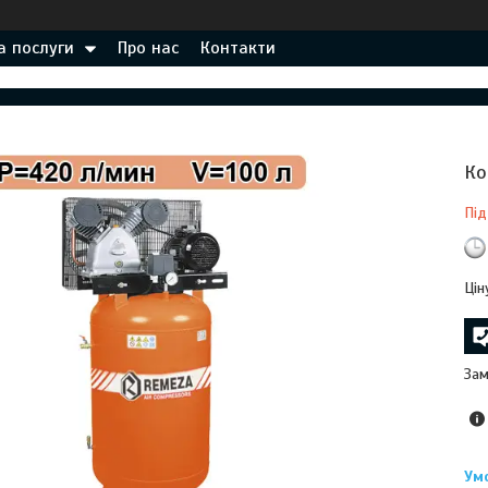
а послуги
Про нас
Контакти
Ко
Під
Цін
Зам