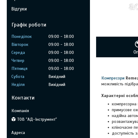
Відгуки
Графік роботи
Понеділок
09:00
18:00
Вівторок
09:00
18:00
О
Середа
09:00
18:00
Четвер
09:00
18:00
Пʼятниця
09:00
18:00
Субота
Вихідний
Компресори
Reme
можливість підібра
Неділя
Вихідний
Характерні особл
Контакти
компресорна 
примусове ох
надійна автом
ТОВ "АД-Інструмент"
розвантажува
кліночасне п
доступність з