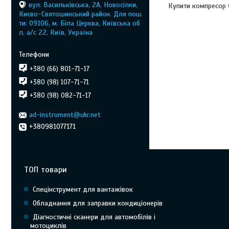
вул. Васильківська, 2А, Новосілки,
Купити компресор
Києво-Святошинський район. Для пош
ти: 09106, м. Біла Церква, Київська об
л, а/с 22, Київ, Україна
+380 (66) 801-71-17
+380 (98) 107-71-71
+380 (98) 082-71-17
ad-instrument@ukr.net
+380981077171
ТОП товари
Спецінструмент для вантажівок
Обладнання для заправки кондиціонерів
Діагностичні сканери для автомобілів і
мотоциклів