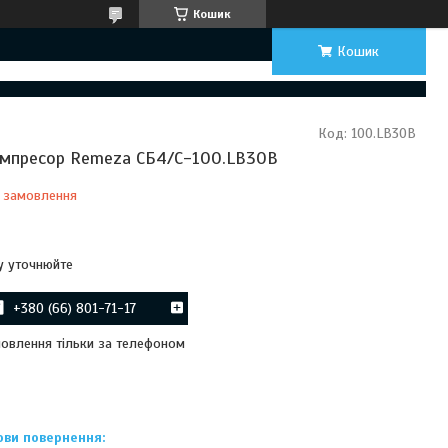
Кошик
Кошик
Код:
100.LB30B
мпресор Remeza СБ4/С-100.LB30B
 замовлення
Відправка з 22 серпня 2026
у уточнюйте
+380 (66) 801-71-17
овлення тільки за телефоном