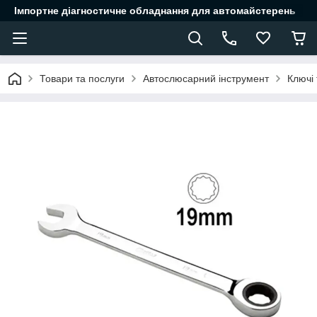
Імпортне діагностичне обладнання для автомайстерень
Товари та послуги
Автослюсарний інструмент
Ключі 