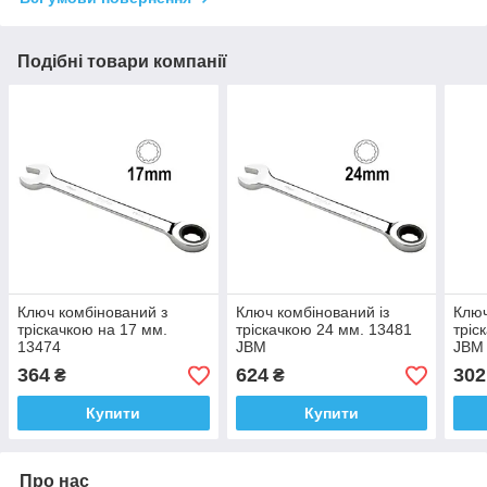
Подібні товари компанії
Ключ комбінований з
Ключ комбінований із
Ключ
тріскачкою на 17 мм.
тріскачкою 24 мм. 13481
тріс
13474
JBM
JBM
364
624
302
₴
₴
Купити
Купити
Про нас