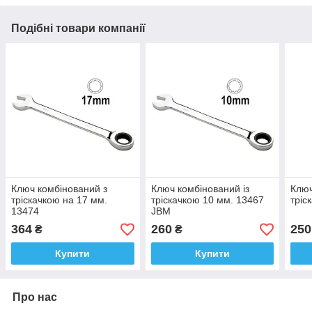
Подібні товари компанії
Ключ комбінований з
Ключ комбінований із
Ключ
тріскачкою на 17 мм.
тріскачкою 10 мм. 13467
тріс
13474
JBM
364
260
250
₴
₴
Купити
Купити
Про нас