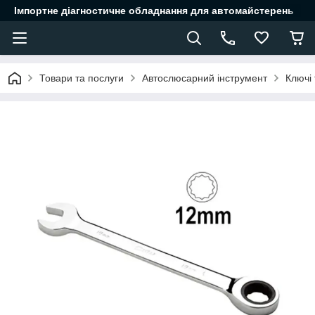
Імпортне діагностичне обладнання для автомайстерень
Товари та послуги
Автослюсарний інструмент
Ключі 