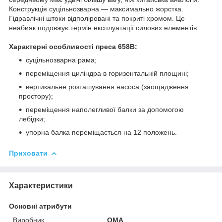
Конструкція суцільнозварна — максимально жорстка.
Гідравлічні штоки відполіровані та покриті хромом. Це
неабияк подовжує термін експлуатації силових елементів.
Характерні особливості преса 658B:
суцільнозварна рама;
переміщення циліндра в горизонтальній площині;
вертикальне розташування насоса (заощадження
простору);
переміщення наполегливої балки за допомогою
лебідки;
упорна балка переміщається на 12 положень.
Приховати
Характеристики
Основні атрибути
Виробник
OMA