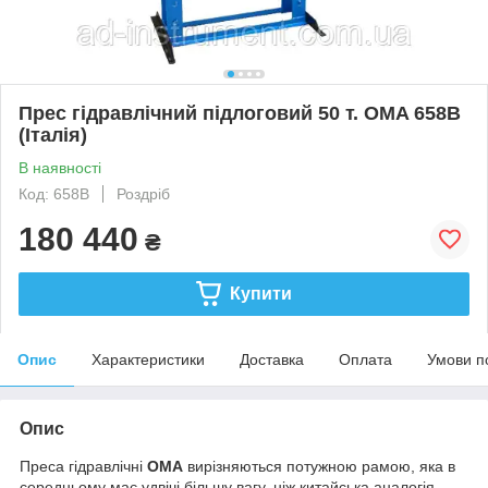
Прес гідравлічний підлоговий 50 т. OMA 658B
(Італія)
В наявності
Код: 658B
Роздріб
180 440
₴
Купити
Опис
Характеристики
Доставка
Оплата
Умови п
Опис
Преса гідравлічні
OMA
вирізняються потужною рамою, яка в
середньому має удвічі більшу вагу, ніж китайська аналогія.