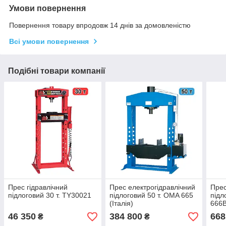
Умови повернення
Повернення товару впродовж 14 днів за домовленістю
Всі умови повернення
Подібні товари компанії
Прес гідравлічний
Прес електрогідравлічний
Прес
підлоговий 30 т. TY30021
підлоговий 50 т. OMA 665
підл
(Італія)
666B
46 350
384 800
668
₴
₴