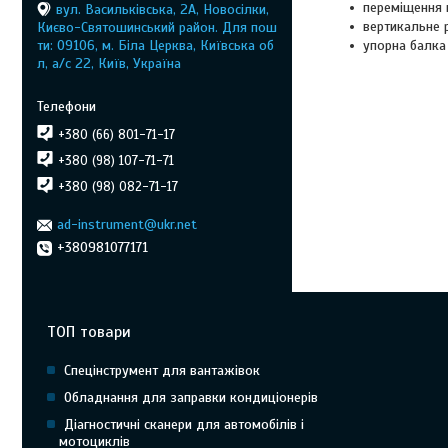
переміщення 
вул. Васильківська, 2А, Новосілки,
вертикальне 
Києво-Святошинський район. Для пош
ти: 09106, м. Біла Церква, Київська об
упорна балка
л, а/с 22, Київ, Україна
+380 (66) 801-71-17
+380 (98) 107-71-71
+380 (98) 082-71-17
ad-instrument@ukr.net
+380981077171
ТОП товари
Спецінструмент для вантажівок
Обладнання для заправки кондиціонерів
Діагностичні сканери для автомобілів і
мотоциклів