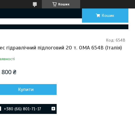
Кошик
Кошик
Код:
654B
ес гідравлічний підлоговий 20 т. OMA 654B (Італія)
аявності
 800 ₴
Купити
+380 (66) 801-71-17