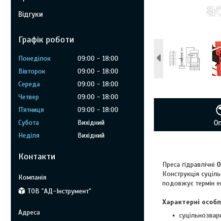
Відгуки
Графік роботи
Понеділок
09:00
18:00
Вівторок
09:00
18:00
Середа
09:00
18:00
Четвер
09:00
18:00
Пʼятниця
09:00
18:00
Субота
Вихідний
О
Неділя
Вихідний
Контакти
Преса гідравлічні
Конструкція суціль
подовжує термін ек
ТОВ "АД-Інструмент"
Характерні особл
суцільнозвар