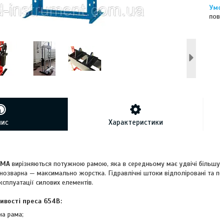
пов
пис
Характеристики
OMA
вирізняються потужною рамою, яка в середньому має удвічі більшу в
нозварна — максимально жорстка. Гідравлічні штоки відполіровані та п
сплуатації силових елементів.
ивості преса 654B:
на рама;