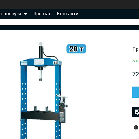
а послуги
Про нас
Контакти
Пр
В н
72