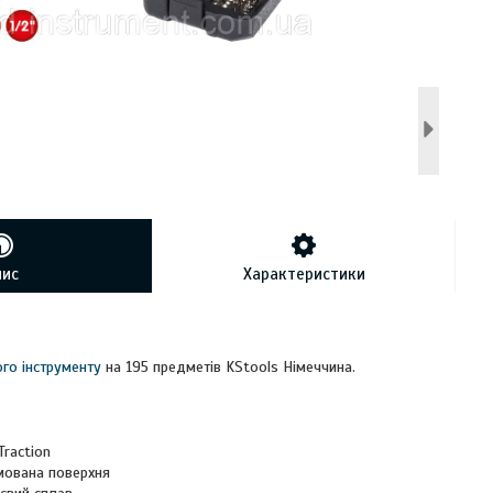
пис
Характеристики
го інструменту
на 195 предметів KStools Німеччина.
Traction
мована поверхня