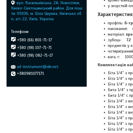
хромо-ванаді
вул. Васильківська, 2А, Новосілки,
у жорсткій пл
Києво-Святошинський район. Для пош
ти: 09106, м. Біла Церква, Київська об
Характеристик
л, а/с 22, Київ, Україна
профіль:
6-г
паковання: п
матеріал:
хро
зубець:
72
+380 (66) 801-71-17
предметів у
+380 (98) 107-71-71
чотиригранн
+380 (98) 082-71-17
вага, г: 100
Комплектація на
ad-instrument@ukr.net
Біта 1/4" з 
+380981077171
Біта 1/4" з 
Біта 1/4" з 
Бита 1/4" з п
Бита 1/4" с 
Біта 1/4" з 
Біта 1/4" з 
Біта 1/4" з 
Біта 1/4" з 
Біта 1/4" з 
Біта 1/4" з 