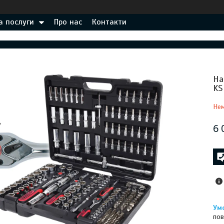
а послуги
Про нас
Контакти
На
KS
Нем
6 
пов