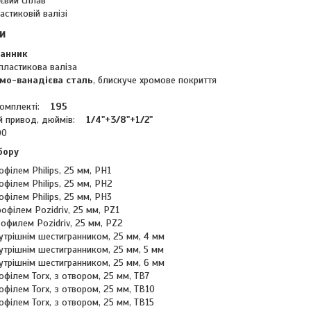
євий сплав
астиковій валізі
и
ранник
ластикова валіза
мо-ванадієва сталь
, блискуче хромове покриття
 комплекті:
195
ий привод, дюймів:
1/4"+3/8"+1/2"
00
бору
профілем Philips, 25 мм, РН1
профілем Philips, 25 мм, РН2
профілем Philips, 25 мм, РН3
рофілем Pozidriv, 25 мм, PZ1
профилем Pozidriv, 25 мм, PZ2
внутрішнім шестигранником, 25 мм, 4 мм
внутрішнім шестигранником, 25 мм, 5 мм
внутрішнім шестигранником, 25 мм, 6 мм
профілем Torx, з отвором, 25 мм, ТВ7
профілем Torx, з отвором, 25 мм, ТВ10
профілем Torx, з отвором, 25 мм, ТВ15