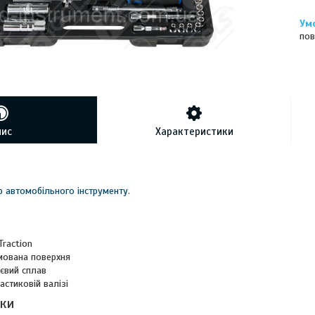
пов
пис
Характеристики
р автомобільного інструменту
.
Traction
мована поверхня
євий сплав
астиковій валізі
ики