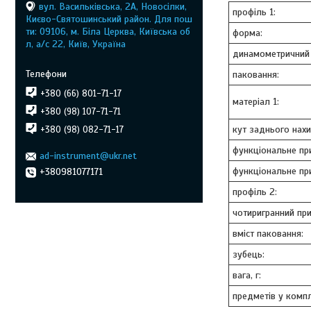
вул. Васильківська, 2А, Новосілки,
профіль 1:
Києво-Святошинський район. Для пош
ти: 09106, м. Біла Церква, Київська об
форма:
л, а/с 22, Київ, Україна
динамометричний
паковання:
+380 (66) 801-71-17
матеріал 1:
+380 (98) 107-71-71
кут заднього нахи
+380 (98) 082-71-17
функціональне пр
ad-instrument@ukr.net
функціональне п
+380981077171
профіль 2:
чотиригранний пр
вміст паковання:
зубець:
вага, г:
предметів у компл