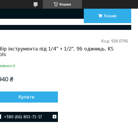
Кошик
Кошик
Код:
918.0796
бір інструмента під 1/4" + 1/2", 96 одиниць, KS
ols
аявності
940 ₴
Купити
+380 (66) 801-71-17