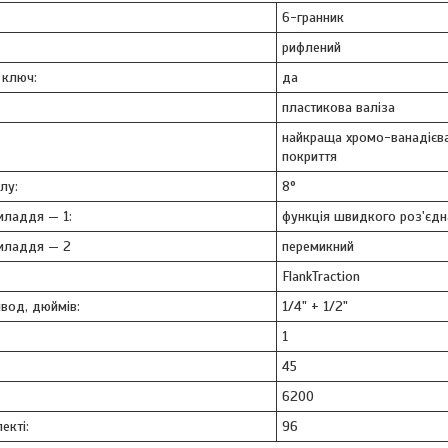
6-гранник
рифлений
 ключ:
да
пластикова валіза
найкраща хромо-ванадієва
покриття
лу:
8°
иладдя — 1:
функція швидкого роз'єдн
риладдя — 2
перемикний
FlankTraction
ивод, дюймів:
1/4" + 1/2"
1
45
6200
екті:
96