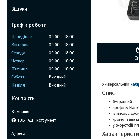
Відгуки
Графік роботи
Понеділок
09:00
18:00
Вівторок
09:00
18:00
Середа
09:00
18:00
О
Четвер
09:00
18:00
Пʼятниця
09:00
18:00
Субота
Вихідний
Універсальний
набі
Неділя
Вихідний
Опис
Контакти
6-гранний
профіль Flank
глянсова хро
хромо-ванаді
ТОВ "АД-Інструмент"
у жорсткій пл
Характерист