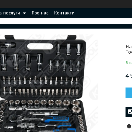
а послуги
Про нас
Контакти
На
To
В н
4 