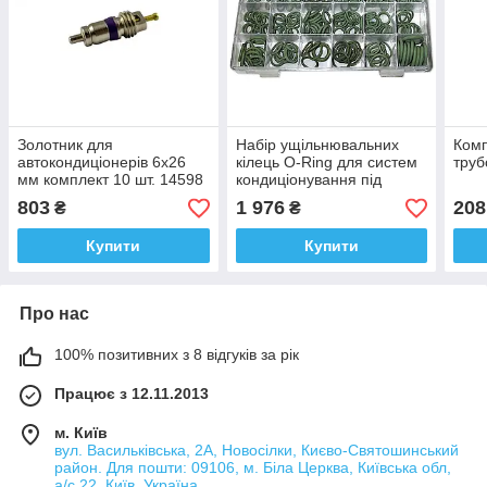
Золотник для
Набір ущільнювальних
Комп
автокондиціонерів 6х26
кілець O-Ring для систем
труб
мм комплект 10 шт. 14598
кондиціонування під
JBM
R134a. 50807 JBM
803
1 976
208
₴
₴
Купити
Купити
Про нас
100% позитивних з 8 відгуків за рік
Працює з 12.11.2013
м. Київ
вул. Васильківська, 2А, Новосілки, Києво-Святошинський
район. Для пошти: 09106, м. Біла Церква, Київська обл,
а/с 22, Київ, Україна