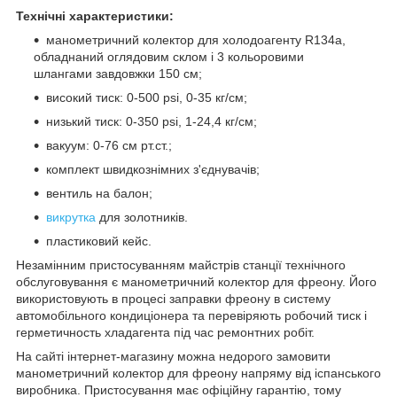
Технічні характеристики:
манометричний колектор для холодоагенту R134a,
обладнаний оглядовим склом і 3 кольоровими
шлангами завдовжки 150 см;
високий тиск: 0-500 psi, 0-35 кг/см;
низький тиск: 0-350 psi, 1-24,4 кг/см;
вакуум: 0-76 см рт.ст.;
комплект швидкознімних з'єднувачів;
вентиль на балон;
викрутка
для золотників.
пластиковий кейс.
Незамінним пристосуванням майстрів станції технічного
обслуговування є манометричний колектор для фреону. Його
використовують в процесі заправки фреону в систему
автомобільного кондиціонера та перевіряють робочий тиск і
герметичность хладагента під час ремонтних робіт.
На сайті інтернет-магазину можна недорого замовити
манометричний колектор для фреону напряму від іспанського
виробника. Пристосування має офіційну гарантію, тому