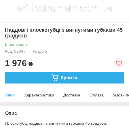
Наддовгі плоскогубці з вигнутими губками 45
градусів
В наявності
Код: 52847
Роздріб
1 976
₴
Купити
Опис
Характеристики
Доставка
Оплата
Умови п
Опис
Плоскогубці наддовгі з вигнутими губками 45 градусів.