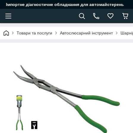
Імпортне діагностичне обладнання для автомайстерень
Товари та послуги
Автослюсарний інструмент
Шарні