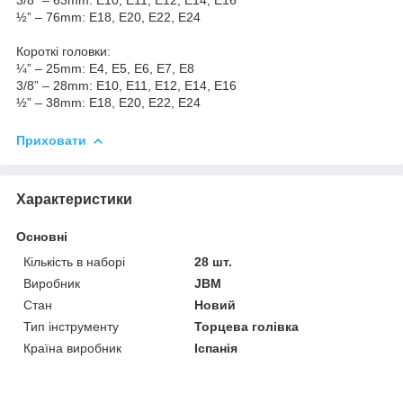
½” – 76mm: E18, E20, E22, E24
Короткі головки:
¼” – 25mm: E4, E5, E6, E7, E8
3/8” – 28mm: E10, E11, E12, E14, E16
½” – 38mm: E18, E20, E22, E24
Приховати
Характеристики
Основні
Кількість в наборі
28 шт.
Виробник
JBM
Стан
Новий
Тип інструменту
Торцева голівка
Країна виробник
Іспанія