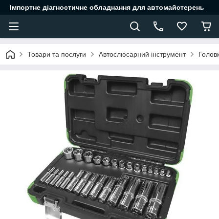
Імпортне діагностичне обладнання для автомайстерень
Товари та послуги
Автослюсарний інструмент
Головк