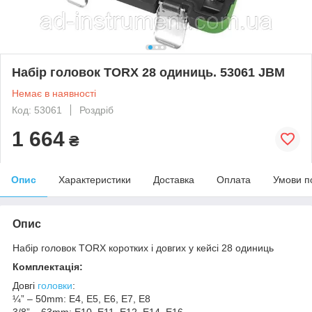
Набір головок TORX 28 одиниць. 53061 JBM
Немає в наявності
Код: 53061
Роздріб
1 664
₴
Опис
Характеристики
Доставка
Оплата
Умови п
Опис
Набір головок TORX коротких і довгих у кейсі 28 одиниць
Комплектація:
Довгі
головки
:
¼” – 50mm: E4, E5, E6, E7, E8
3/8” – 63mm: E10, E11, E12, E14, E16