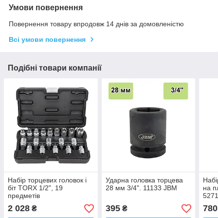
Умови повернення
Повернення товару впродовж 14 днів за домовленістю
Всі умови повернення
Подібні товари компанії
Набір торцевих головок і
Ударна головка торцева
Набі
біт TORX 1/2", 19
28 мм 3/4". 11133 JBM
на п
предметів
527
2 028
395
780
₴
₴