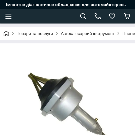
Імпортне діагностичне обладнання для автомайстерень
Товари та послуги
Автослюсарний інструмент
Пневм