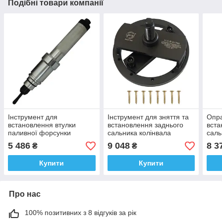
Подібні товари компанії
Інструмент для
Інструмент для зняття та
Опра
встановлення втулки
встановлення заднього
вста
паливної форсунки
сальника колінвала
саль
VOLVO EURO6 88800513.
CUMMINS 3.5L, 3.9L, 5.9L
VOLV
5 486
9 048
8 3
₴
₴
A1891 Н.С.В.
і 6.7L. A1766 Н.С.В.
Купити
Купити
Про нас
100% позитивних з 8 відгуків за рік