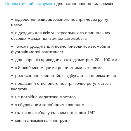
Пневматичний інструмент
для встановлення пильовиків
відведення відпрацьованого повітря через ручку
назад
підходить для всіх універсальних та оригінальних
осьових манжет вантажних автомобілів
також підходить для повноприводних автомобілів і
фургонів малої вантажності
для шарнірів приводних валів діаметром 20 - 100 мм
з 8 особливо міцними розтискними важелями
розтиснення кронштейнів відбувається пневматично
подавання стисненого повітря точно регулюється
кнопкою
не потрібне додаткове мастило
з вбудованим запобіжним клапаном
включно з з з'єднувальним штекером 1/4"
міцна алюмінієва конструкція