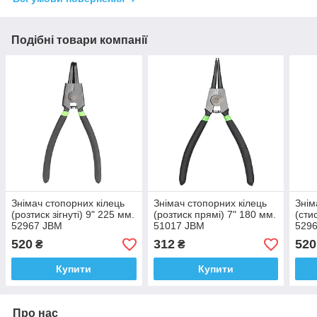
Подібні товари компанії
Знімач стопорних кілець
Знімач стопорних кілець
Знім
(розтиск зігнуті) 9" 225 мм.
(розтиск прямі) 7" 180 мм.
(сти
52967 JBM
51017 JBM
529
520
312
520
₴
₴
Купити
Купити
Про нас