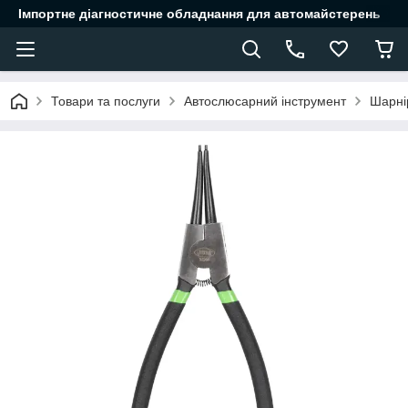
Імпортне діагностичне обладнання для автомайстерень
Товари та послуги
Автослюсарний інструмент
Шарні