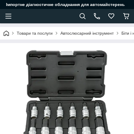
Імпортне діагностичне обладнання для автомайстерень
Товари та послуги
Автослюсарний інструмент
Біти і