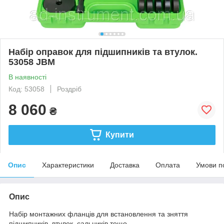
Набір оправок для підшипників та втулок.
53058 JBM
В наявності
Код: 53058
Роздріб
8 060
₴
Купити
Опис
Характеристики
Доставка
Оплата
Умови п
Опис
Набір монтажних фланців для встановлення та зняття
підшипників, втулок, сальників тощо.