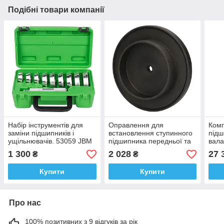
Подібні товари компанії
Набір інструментів для
Оправлення для
Комп
заміни підшипників і
встановлення ступинного
підш
ущільнювачів. 53059 JBM
підшипника передньої та
вала
підіймальній осі DAF.
DAF.
1 300
2 028
27 
₴
₴
C1685 H.C.B.
Купити
Купити
Про нас
100% позитивних з 9 відгуків за рік