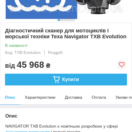
Діагностичний сканер для мотоциклів і
морської техніки Texa Navigator TXB Evolution
В наявності
Код: TXB Evolution
Роздріб
45 968
від
₴
Купити
Опис
Характеристики
Доставка
Оплата
Умови п
Опис
NAVIGATOR TXB Evolution є новітньою розробкою у сфері
діагностики мотоциклів
і водної техніки.