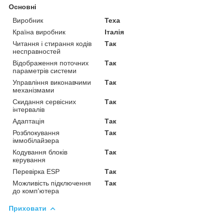
Основні
Виробник
Texa
Країна виробник
Італія
Читання і стирання кодів
Так
несправностей
Відображення поточних
Так
параметрів системи
Управління виконавчими
Так
механізмами
Скидання сервісних
Так
інтервалів
Адаптація
Так
Розблокування
Так
іммобілайзера
Кодування блоків
Так
керування
Перевірка ESP
Так
Можливість підключення
Так
до комп'ютера
Приховати