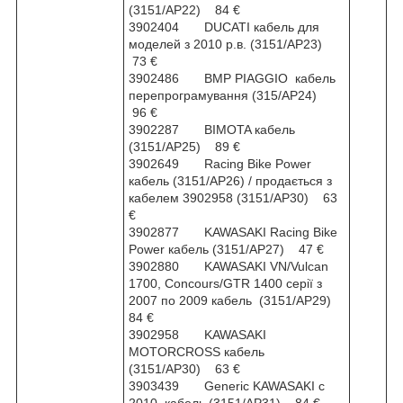
(3151/AP22) 84 €
3902404 DUCATI кабель для
моделей з 2010 р.в. (3151/AP23)
73 €
3902486 BMP PIAGGIO кабель
перепрограмування (315/AP24)
96 €
3902287 BIMOTA кабель
(3151/AP25) 89 €
3902649 Racing Bike Power
кабель (3151/AP26) / продається з
кабелем 3902958 (3151/AP30) 63
€
3902877 KAWASAKI Racing Bike
Power кабель (3151/AP27) 47 €
3902880 KAWASAKI VN/Vulcan
1700, Concours/GTR 1400 серії з
2007 по 2009 кабель (3151/AP29)
84 €
3902958 KAWASAKI
MOTORCROSS кабель
(3151/AP30) 63 €
3903439 Generic KAWASAKI с