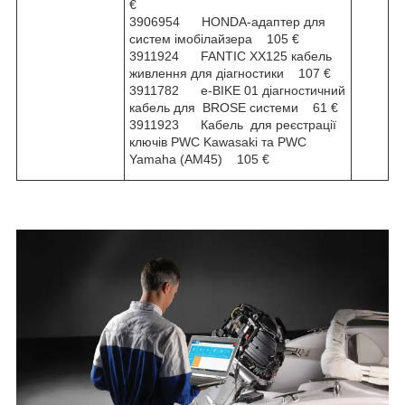
€
3906954 HONDA-адаптер для
систем імобілайзера 105 €
3911924 FANTIC XX125 кабель
живлення для діагностики 107 €
3911782 e-BIKE 01 діагностичний
кабель для BROSE системи 61 €
3911923 Кабель для реєстрації
ключів PWC Kawasaki та PWC
Yamaha (АМ45) 105 €