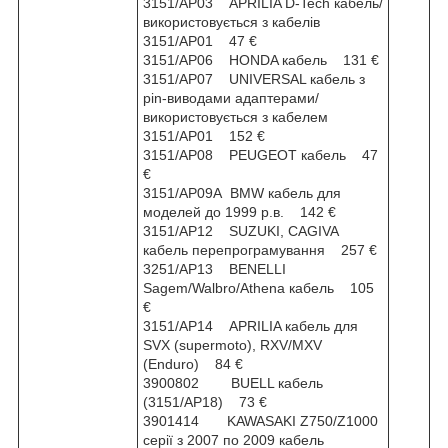
3151/AP03 APRILIA D-Tech кабель/
використовується з кабелів
3151/AP01 47 €
3151/AP06 HONDA кабель 131 €
3151/AP07 UNIVERSAL кабель з
pin-виводами адаптерами/
використовується з кабелем
3151/AP01 152 €
3151/AP08 PEUGEOT кабель 47
€
3151/AP09A BMW кабель для
моделей до 1999 р.в. 142 €
3151/AP12 SUZUKI, CAGIVA
кабель перепрограмування 257 €
3251/AP13 BENELLI
Sagem/Walbro/Athena кабель 105
€
3151/AP14 APRILIA кабель для
SVX (supermoto), RXV/MXV
(Enduro) 84 €
3900802 BUELL кабель
(3151/AP18) 73 €
3901414 KAWASAKI Z750/Z1000
серії з 2007 по 2009 кабель