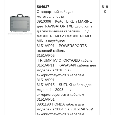
S04937
819
Стандартний кейс для
€
мототранспорта
3910306 Кейс BIKE і MARINE
для NAVIGATOR TXB Evolution з
діагностичними кабелями, під
AXONE NEMO 2 і AXONE NEMO
MINI з ноутбуком
3151/AP01 POWERSPORTS
головний кабель
3151/AP05
TRIUMPH/VICTORY/OBD кабель
3151/AP11 KAWASAKI кабель для
моделей з 2010 р.в./
використовується з кабелем
3151/AP01
3151/AP15 SUZUKI кабель для
моделей з 2003 р.в./
використовується з кабелем
3151/AP01
3901198 HONDA кабель для
моделей з 2004 р.в. (3151/AP20)/
використовується з кабелем