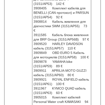
(3151/AP53) 142 €
3908405 Комплект кабелів для
BENELLI (CAN протокол) и PARSUN
(3151/AP54) 92 €
3908814 Кабель живлення для
діагностики SWM (3151/AP55) 73
€
3911585 Кабель блока живлення
для BRP Group (3151/AP56B) 97 €
3909520 HARLEY DAVIDSON
кабель (3151/AP57) 110 €
3909849 OBD EURO 5 Кабель
для мотоциклів (3151/AP58) 100 €
3909878 YAMAHA bike
(3151/AP59) 89 €
3909911 APRILIA-MOTO GUZZI
кабель (3151/AP60) 80 €
3909921 ROYAL ENFIELD кабель
(3151/AP61) 100 €
3911967 KYMCO QUAD кабель
(3151/AP63) 60 €
3905015 Комплект кабелей
Personal Water craft KAWASAKI 94