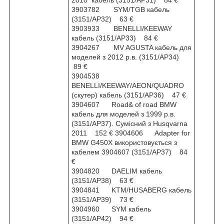
2010 кабель (3151/AP31) 84 €
3903782 SYM/TGB кабель
(3151/AP32) 63 €
3903933 BENELLI/KEEWAY
кабель (3151/AP33) 84 €
3904267 MV AGUSTA кабель для
моделей з 2012 р.в. (3151/AP34)
89 €
3904538
BENELLI/KEEWAY/AEON/QUADRO
(скутер) кабель (3151/AP36) 47 €
3904607 Road& of road BMW
кабель для моделей з 1999 р.в.
(3151/AP37). Сумісний з Husqvarna
2011 152 € 3904606 Adapter for
BMW G450X використовується з
кабелем 3904607 (3151/AP37) 84
€
3904820 DAELIM кабель
(3151/AP38) 63 €
3904841 KTM/HUSABERG кабель
(3151/AP39) 73 €
3904960 SYM кабель
(3151/AP42) 94 €