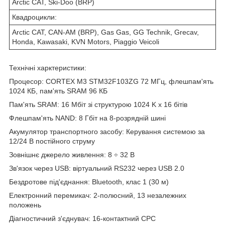
Arctic CAT, Ski-Doo (BRP)
Квадроцикли:
Arctic CAT, CAN-AM (BRP), Gas Gas, GG Technik, Grecav,
Honda, Kawasaki, KVN Motors, Piaggio Veicoli
Технічні харктеристики:
Процесор: CORTEX M3 STM32F103ZG 72 МГц, флешпам'ять
1024 КБ, пам'ять SRAM 96 КБ
Пам'ять SRAM: 16 Мбіт зі структурою 1024 K x 16 бітів
Флешпам'ять NAND: 8 Гбіт на 8-розрядній шині
Акумулятор транспортного засобу: Керування системою за
12/24 В постійного струму
Зовнішнє джерело живлення: 8 ÷ 32 В
Зв'язок через USB: віртуальний RS232 через USB 2.0
Бездротове під'єднання: Bluetooth, клас 1 (30 м)
Електронний перемикач: 2-полюсний, 13 незалежних
положень
Діагностичний з'єднувач: 16-контактний CPC