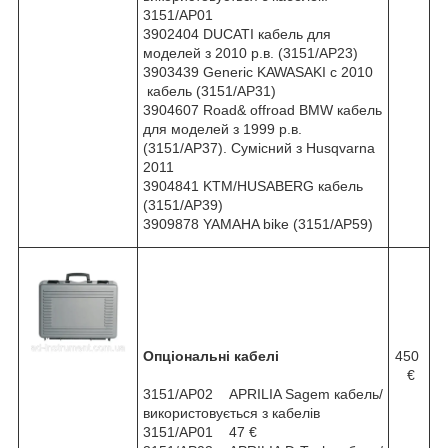
3151/AP01
3902404 DUCATI кабель для
моделей з 2010 р.в. (3151/AP23)
3903439 Generic KAWASAKI с 2010
кабель (3151/AP31)
3904607 Road& offroad BMW кабель
для моделей з 1999 р.в.
(3151/AP37). Сумісний з Husqvarna
2011
3904841 KTM/HUSABERG кабель
(3151/AP39)
3909878 YAMAHA bike (3151/AP59)
Опціональні кабелі
450
€
3151/AP02 APRILIA Sagem кабель/
використовується з кабелів
3151/AP01 47 €