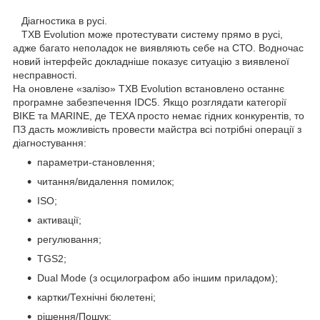
Діагностика в русі.
TXB Evolution може протестувати систему прямо в русі,
адже багато неполадок не виявляють себе на СТО. Водночас
новий інтерфейс докладніше показує ситуацію з виявленої
несправності.
На оновлене «залізо» TXB Evolution встановлено останнє
програмне забезпечення IDC5. Якщо розглядати категорії
BIKE та MARINE, де TEXA просто немає гідних конкурентів, то
ПЗ дасть можливість провести майстра всі потрібні операції з
діагностування:
параметри-становлення;
читання/видалення помилок;
ISO;
активації;
регулювання;
TGS2;
Dual Mode (з осцилографом або іншим приладом);
картки/Технічні бюлетені;
рішення/Пошук;