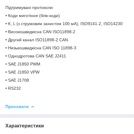
Підтримувані протоколи:
• Коди миготіння (блік-коди)
• K, L (з струмовим захистом 100 мA), ISO9141-2, ISO14230
• Високошвидкісна CAN ISO11898-2
• Другий канал ISO11898-2 CAN
• Низькошвидкісна CAN ISO 11898-3
• Однодротова CAN SAE J2411
• SAE J1850 PWM
• SAE J1850 VPW
• SAE J1708
• RS232
Приховати
Характеристики