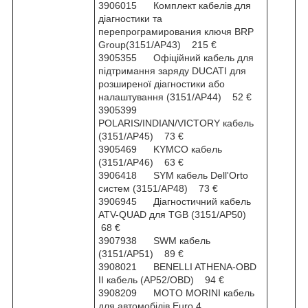
3906015 Комплект кабелів для
діагностики та
перепрограмирования ключя BRP
Group(3151/AP43) 215 €
3905355 Офіційний кабель для
підтримання заряду DUCATI для
розширеної діагностики або
налаштування (3151/AP44) 52 €
3905399
POLARIS/INDIAN/VICTORY кабель
(3151/AP45) 73 €
3905469 KYMCO кабель
(3151/AP46) 63 €
3906418 SYM кабель Dell'Orto
систем (3151/AP48) 73 €
3906945 Діагностичний кабель
ATV-QUAD для TGB (3151/AP50)
68 €
3907938 SWM кабель
(3151/AP51) 89 €
3908021 BENELLI ATHENA-OBD
II кабель (AP52/OBD) 94 €
3908209 MOTO MORINI кабель
для автомобілів Euro 4