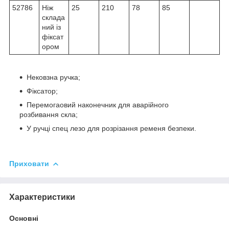
52786
Ніж
25
210
78
85
склада
ний із
фіксат
ором
Нековзна ручка;
Фіксатор;
Перемогаовий наконечник для аварійного
розбивання скла;
У ручці спец лезо для розрізання ременя безпеки.
Приховати
Характеристики
Основні