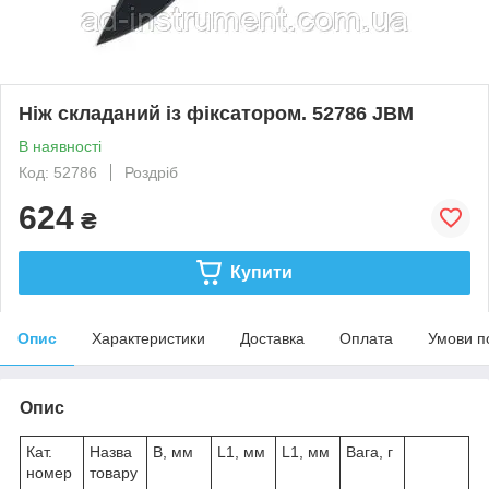
Ніж складаний із фіксатором. 52786 JBM
В наявності
Код: 52786
Роздріб
624
₴
Купити
Опис
Характеристики
Доставка
Оплата
Умови п
Опис
Кат.
Назва
B, мм
L1, мм
L1, мм
Вага, г
номер
товару