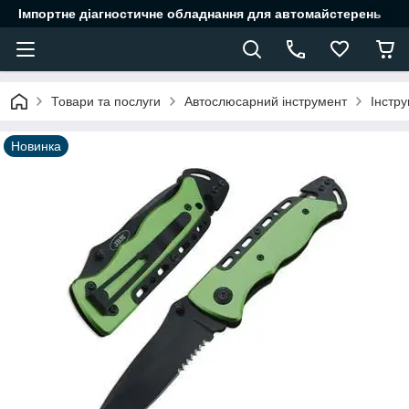
Імпортне діагностичне обладнання для автомайстерень
Товари та послуги
Автослюсарний інструмент
Інстр
Новинка