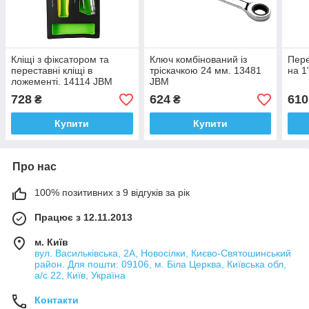
Кліщі з фіксатором та
Ключ комбінований із
Пере
переставні кліщі в
тріскачкою 24 мм. 13481
на 1
ложементі. 14114 JBM
JBM
728
624
610
₴
₴
Купити
Купити
Про нас
100% позитивних з 9 відгуків за рік
Працює з 12.11.2013
м. Київ
вул. Васильківська, 2А, Новосілки, Києво-Святошинський
район. Для пошти: 09106, м. Біла Церква, Київська обл,
а/с 22, Київ, Україна
Контакти