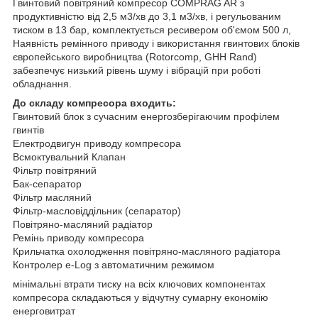
Гвинтовий повітряний компресор COMPRAG AR з
продуктивністю від 2,5 м3/хв до 3,1 м3/хв, і регульованим
тиском в 13 бар, комплектується ресивером об'ємом 500 л,
Наявність ремінного приводу і використання гвинтових блоків
європейського виробництва (Rotorcomp, GHH Rand)
забезпечує низький рівень шуму і вібрацій при роботі
обладнання.
До складу компресора входить:
Гвинтовий блок з сучасним енергозберігаючим профілем
гвинтів
Електродвигун приводу компресора
Всмоктувальний Клапан
Фільтр повітряний
Бак-сепаратор
Фільтр масляний
Фільтр-масловіддільник (сепаратор)
Повітряно-масляний радіатор
Ремінь приводу компресора
Крильчатка охолодження повітряно-масляного радіатора
Контролер e-Log з автоматичним режимом
мінімальні втрати тиску на всіх ключових компонентах
компресора складаються у відчутну сумарну економію
енерговитрат