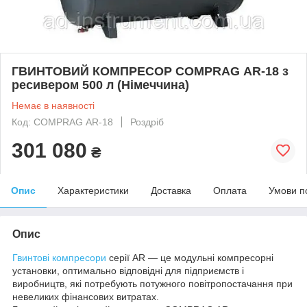
ГВИНТОВИЙ КОМПРЕСОР COMPRAG АR-18 з
ресивером 500 л (Німеччина)
Немає в наявності
Код: COMPRAG АR-18
Роздріб
301 080
₴
Опис
Характеристики
Доставка
Оплата
Умови п
Опис
Гвинтові компресори
серії AR — це модульні компресорні
установки, оптимально відповідні для підприємств і
виробництв, які потребують потужного повітропостачання при
невеликих фінансових витратах.