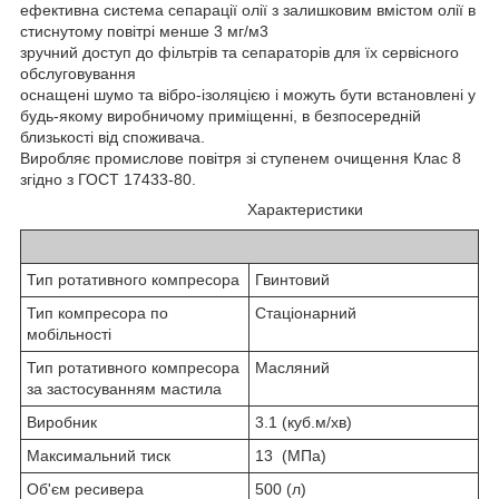
ефективна система сепарації олії з залишковим вмістом олії в
стиснутому повітрі менше 3 мг/м3
зручний доступ до фільтрів та сепараторів для їх сервісного
обслуговування
оснащені шумо та вібро-ізоляцією і можуть бути встановлені у
будь-якому виробничому приміщенні, в безпосередній
близькості від споживача.
Виробляє промислове повітря зі ступенем очищення Клас 8
згідно з ГОСТ 17433-80.
Характеристики
Тип ротативного компресора
Гвинтовий
Тип компресора по
Стаціонарний
мобільності
Тип ротативного компресора
Масляний
за застосуванням мастила
Виробник
3.1 (куб.м/хв)
Максимальний тиск
13 (МПа)
Об'єм ресивера
500 (л)