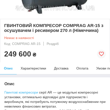
ГВИНТОВИЙ КОМПРЕСОР COMPRAG АR-15 з
осушувачем і ресивером 270 л (Німеччина)
Немає в наявності
Код: COMPRAG АR-15
Роздріб
249 600
₴
Опис
Характеристики
Доставка
Оплата
Умови п
Опис
Гвинтові компресори
серії AR — це модульні компресорні
установки, оптимально відповідні для підприємств і
виробництв, які потребують потужному воздухоснабжении при
невеликих фінансових витратах.