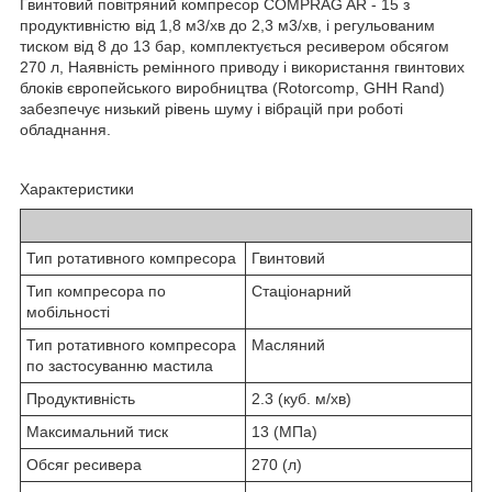
Гвинтовий повітряний компресор COMPRAG AR - 15 з
продуктивністю від 1,8 м3/хв до 2,3 м3/хв, і регульованим
тиском від 8 до 13 бар, комплектується ресивером обсягом
270 л, Наявність ремінного приводу і використання гвинтових
блоків європейського виробництва (Rotorcomp, GHH Rand)
забезпечує низький рівень шуму і вібрацій при роботі
обладнання.
Характеристики
Тип ротативного компресора
Гвинтовий
Тип компресора по
Стаціонарний
мобільності
Тип ротативного компресора
Масляний
по застосуванню мастила
Продуктивність
2.3 (куб. м/хв)
Максимальний тиск
13 (МПа)
Обсяг ресивера
270 (л)