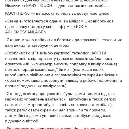
Німеччина EASY TOUCH — для вантажних автомобілів
KOCH HD-30 — це висока точність за доступною ціною
-Стенд виготовляється одним із найвідоміших виробників
цього класу стендів у світі — фірмою KOCH-
ACHSMESSANLAGEN
-Стенди можна побачити в багатьох дилерських і незалежних
вантажних та автобусних центрах
-Особливістю й "візитною карткою" технології КОСН є
незалежність від горизонту (у разі перекосів майданчика
електронний інклінометр вносить поправку в вимірювання) і
немає операції компенсації білизні (яка має в інших
виробників з підійманням осі вантажівки та вкрай небажана
через неможливість повернути підвіску в робоче положення в
процесі подальших вимірювань)
-Стенд дає змогу працювати з будь-якими типами підвісок і
кермових управлень вантажівок і автобусів (а також легких
вантажівок, мікроавтобусів і навіть легкових автомобілів),
також регулювати окремієні напівпричіпи та причепи,
автомобілі з двома управичі осями, автобуси із задньою
підручною віссю!!
-За прогнозами користувачів-механіків, що працюють на