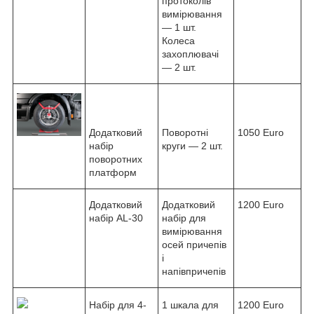
протоколів
вимірювання
— 1 шт.
Колеса
захоплювачі
— 2 шт.
Додатковий
Поворотні
1050 Euro
набір
круги — 2 шт.
поворотних
платформ
Додатковий
Додатковий
1200 Euro
набір AL-30
набір для
вимірювання
осей причепів
і
напівпричепів
Набір для 4-
1 шкала для
1200 Euro