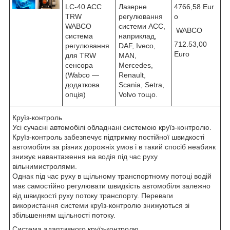
LC-40 ACC
Лазерне
4766,58 Eur
TRW
регулювання
o
WABCO
системи ACC,
WABCO
система
наприклад,
712.53,00
регулювання
DAF, Iveco,
Euro
для TRW
MAN,
сенсора
Mercedes,
(Wabco —
Renault,
додаткова
Scania, Setra,
опція)
Volvo тощо.
Круїз-контроль
Усі сучасні автомобілі обладнані системою круїз-контролю.
Круїз-контроль забезпечує підтримку постійної швидкості
автомобіля за різних дорожніх умов і в такий спосіб неабияк
знижує навантаження на водія під час руху
вільнимистролями.
Однак під час руху в щільному транспортному потоці водій
має самостійно регулювати швидкість автомобіля залежно
від швидкості руху потоку транспорту. Переваги
використання системи круїз-контролю знижуються зі
збільшенням щільності потоку.
Система адаптивного круїз-контролю