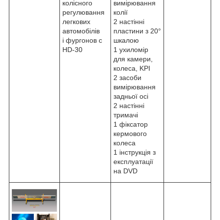
колісного
вимірювання
регулювання
колії
легкових
2 настінні
автомобілів
пластини з 20°
і фургонов с
шкалою
HD-30
1 ухиломір
для камери,
колеса, KPI
2 засоби
вимірювання
задньої осі
2 настінні
тримачі
1 фіксатор
кермового
колеса
1 інструкція з
експлуатації
на DVD