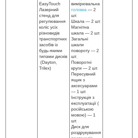
EasyTouch
вимірювальна
Лазерний
головка
— 2
стенд для
шт.
регулювання
Шкала — 2 шт.
коліс усіх
Магнітна
різновидів
шкала — 2 шт.
транспортних
Загальні
засобів із
шкали
будь-якими
повороту — 2
типами дисків
шт.
(Dayton,
Поворотні
Trilex)
круги — 2 шт.
Пересувний
ящик з
аксесуарами
— 1 шт.
Інструкція з
експлуатації (
російською
мовою) — 1
шт.
Диск для
роздрукування