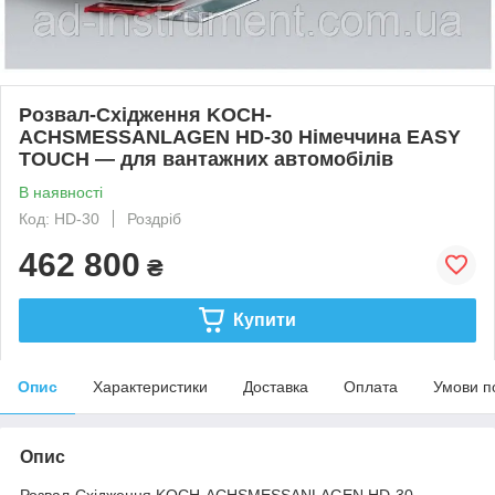
Розвал-Східження KOCH-
ACHSMESSANLAGEN HD-30 Німеччина EASY
TOUCH — для вантажних автомобілів
В наявності
Код: HD-30
Роздріб
462 800
₴
Купити
Опис
Характеристики
Доставка
Оплата
Умови п
Опис
Розвал-Східження KOCH-ACHSMESSANLAGEN HD-30