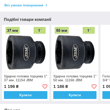
Всі умови повернення
Подібні товари компанії
Ударна головка торцева 1"
Ударна головка торцева 1"
Голо
37 мм. 11154 JBM
50 мм. 11166 JBM
3/4"
1 196
1 186
1 0
₴
₴
Купити
Купити