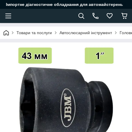
Імпортне діагностичне обладнання для автомайстерень
Товари та послуги
Автослюсарний інструмент
Головк