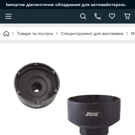
Імпортне діагностичне обладнання для автомайстерень
Товари та послуги
Спецінструмент для вантажівок
М