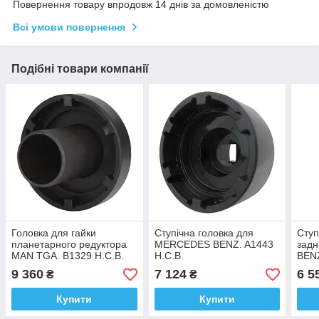
Повернення товару впродовж 14 днів за домовленістю
Всі умови повернення
Подібні товари компанії
Головка для гайки
Ступічна головка для
Ступ
планетарного редуктора
MERCEDES BENZ. A1443
задн
MAN TGA. B1329 H.C.B.
H.C.B.
BENZ
9 360
7 124
6 5
₴
₴
Купити
Купити