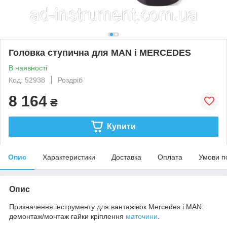
Головка ступична для MAN і MERCEDES
В наявності
Код: 52938
Роздріб
8 164
₴
Купити
Опис
Характеристики
Доставка
Оплата
Умови п
Опис
Призначення інструменту для вантажівок Mercedes і MAN:
демонтаж/монтаж гайки кріплення
маточини
.