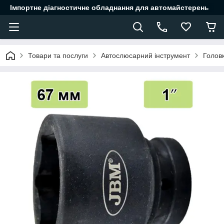
Імпортне діагностичне обладнання для автомайстерень
Товари та послуги
Автослюсарний інструмент
Головк