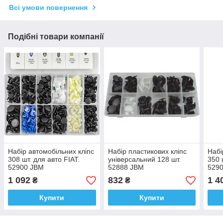
Всі умови повернення
Подібні товари компанії
Набір автомобільних кліпс
Набір пластикових кліпс
Набі
308 шт. для авто FIAT.
універсальний 128 шт.
350 
52900 JBM
52888 JBM
529
1 092
832
1 4
₴
₴
Купити
Купити