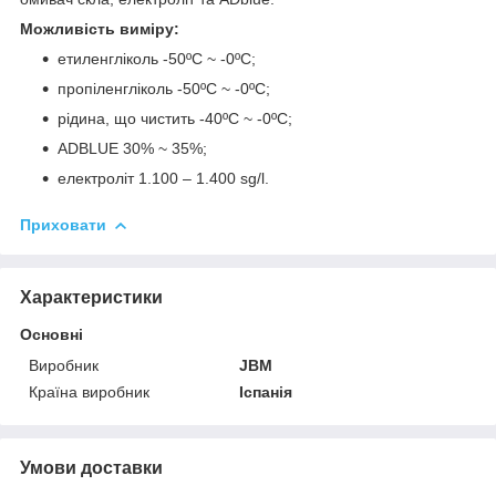
Можливість виміру:
етиленгліколь -50ºC ~ -0ºC;
пропіленгліколь -50ºC ~ -0ºC;
рідина, що чистить -40ºC ~ -0ºC;
ADBLUE 30% ~ 35%;
електроліт 1.100 – 1.400 sg/l.
Приховати
Характеристики
Основні
Виробник
JBM
Країна виробник
Іспанія
Умови доставки