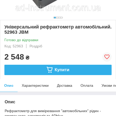
Універсальний рефрактометр автомобільний.
52963 JBM
Готово до відправки
Код: 52963
Роздріб
2 548
₴
Купити
Опис
Характеристики
Доставка
Оплата
Умови п
Опис
Рефрактометр для вимірювання "автомобільних" рідин -
омивач скла, електроліт та ADblue.