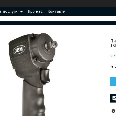
а послуги
Про нас
Контакти
Пн
J
В н
5 