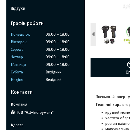
Відгуки
Графік роботи
Понеділок
09:00
18:00
Вівторок
09:00
18:00
Середа
09:00
18:00
Четвер
09:00
18:00
Пʼятниця
09:00
18:00
Субота
Вихідний
О
Неділя
Вихідний
Контакти
Пневмогайковерт у
Технічні характе
ТОВ "АД-Інструмент"
крутний моме
частота оберт
роз'єм вхідно
максимальна в