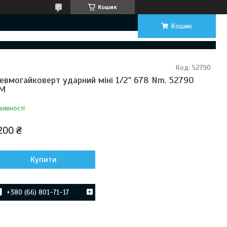
Кошик
Кошик
Код:
52790
евмогайковерт ударний міні 1/2" 678 Nm. 52790
BM
аявності
200 ₴
Купити
+380 (66) 801-71-17