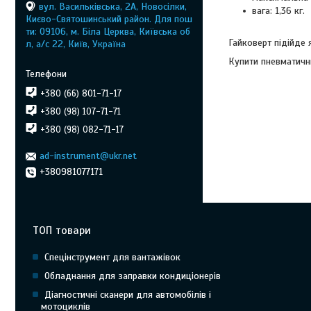
вул. Васильківська, 2А, Новосілки,
вага: 1,36 кг.
Києво-Святошинський район. Для пош
ти: 09106, м. Біла Церква, Київська об
Гайковерт підійде 
л, а/с 22, Київ, Україна
Купити пневматичн
+380 (66) 801-71-17
+380 (98) 107-71-71
+380 (98) 082-71-17
ad-instrument@ukr.net
+380981077171
ТОП товари
Спецінструмент для вантажівок
Обладнання для заправки кондиціонерів
Діагностичні сканери для автомобілів і
мотоциклів