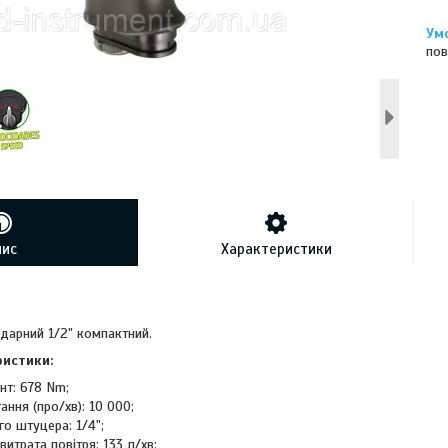
пов
пис
Характеристики
дарний 1/2" компактний.
ристики:
нт: 678 Nm;
ання (про/хв): 10 000;
го штуцера: 1/4";
итрата повітря: 133 л/хв;