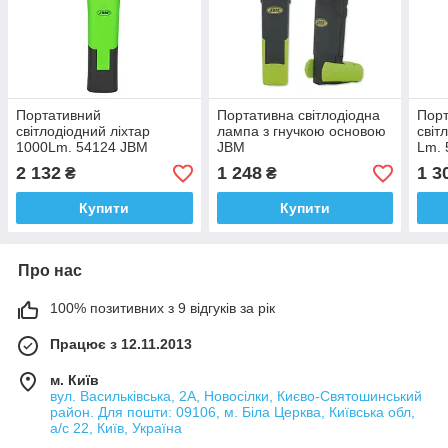
Портативний
Портативна світлодіодна
Пор
світлодіодний ліхтар
лампа з гнучкою основою
світ
1000Lm. 54124 JBM
JBM
Lm.
2 132
1 248
1 3
₴
₴
Купити
Купити
Про нас
100% позитивних з 9 відгуків за рік
Працює з 12.11.2013
м. Київ
вул. Васильківська, 2А, Новосілки, Києво-Святошинський
район. Для пошти: 09106, м. Біла Церква, Київська обл,
а/с 22, Київ, Україна