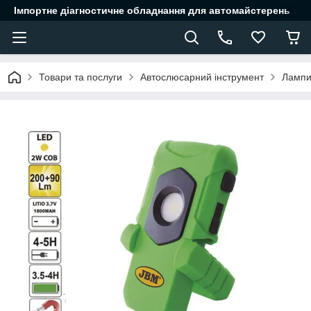
Імпортне діагностичне обладнання для автомайстерень
Товари та послуги
Автослюсарний інструмент
Лампи 