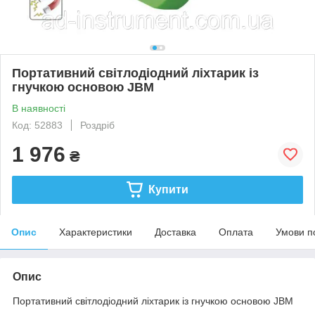
Портативний світлодіодний ліхтарик із
гнучкою основою JBM
В наявності
Код: 52883
Роздріб
1 976
₴
Купити
Опис
Характеристики
Доставка
Оплата
Умови п
Опис
Портативний світлодіодний ліхтарик із гнучкою основою JBM