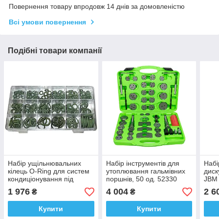
Повернення товару впродовж 14 днів за домовленістю
Всі умови повернення
Подібні товари компанії
Набір ущільнювальних
Набір інструментів для
Набі
кілець O-Ring для систем
утоплювання гальмівних
диск
кондиціонування під
поршнів, 50 од. 52330
JBM
R134a. 50807 JBM
JBM
1 976
4 004
2 6
₴
₴
Купити
Купити