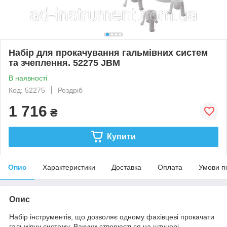
Набір для прокачування гальмівних систем
та зчеплення. 52275 JBM
В наявності
Код: 52275
Роздріб
1 716
₴
Купити
Опис
Характеристики
Доставка
Оплата
Умови п
Опис
Набір інструментів, що дозволяє одному фахівцеві прокачати
гальмівну систему. Вакуум створюється на штуцері