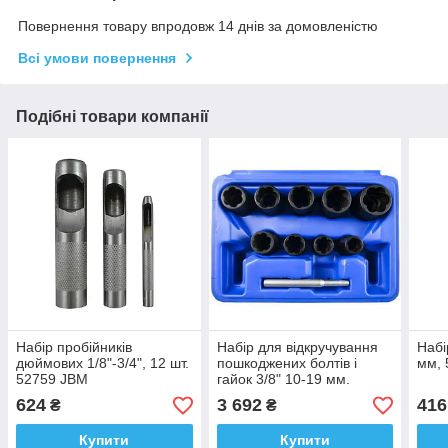
Повернення товару впродовж 14 днів за домовленістю
Всі умови повернення
Подібні товари компанії
Набір пробійників
Набір для відкручування
Набі
дюймових 1/8"-3/4", 12 шт.
пошкоджених болтів і
мм, 
52759 JBM
гайок 3/8" 10-19 мм.
51998 JBM
624
3 692
416
₴
₴
Купити
Купити