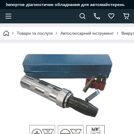
Імпортне діагностичне обладнання для автомайстерень
Товари та послуги
Автослюсарний інструмент
Викру