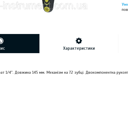
пов
пис
Характеристики
рат 1/4". Довжина 145 мм. Механізм на 72 зубці. Двокомпонентна рукоят