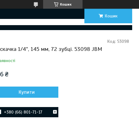
Кошик
Кошик
Код:
53098
іскачка 1/4", 145 мм, 72 зубці. 53098 JBM
аявності
6 ₴
Купити
+380 (66) 801-71-17