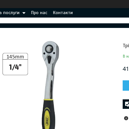
а послуги
Про нас
Контакти
Тр
В н
41