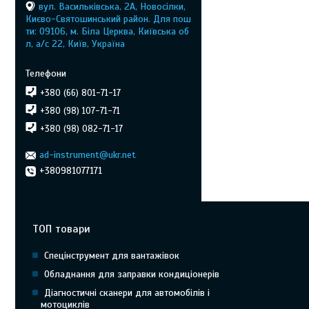
вул. Васильківська, 2А, Новосілки,
Києво-Святошинський район. Для пош
ти: 09106, м. Біла Церква, Київська об
л, а/с 22, Київ, Україна
+380 (66) 801-71-17
+380 (98) 107-71-71
+380 (98) 082-71-17
ad-instrument@ukr.net
+380981077171
ТОП товари
Спецінструмент для вантажівок
Обладнання для заправки кондиціонерів
Діагностичні сканери для автомобілів і
мотоциклів